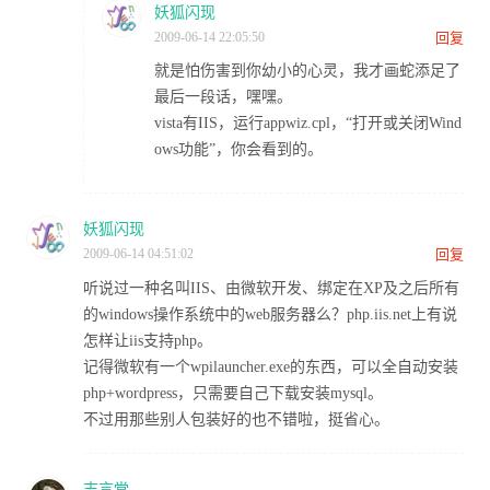
妖狐闪现
2009-06-14 22:05:50
回复
就是怕伤害到你幼小的心灵，我才画蛇添足了
最后一段话，嘿嘿。
vista有IIS，运行appwiz.cpl，“打开或关闭Wind
ows功能”，你会看到的。
妖狐闪现
2009-06-14 04:51:02
回复
听说过一种名叫IIS、由微软开发、绑定在XP及之后所有
的windows操作系统中的web服务器么？php.iis.net上有说
怎样让iis支持php。
记得微软有一个wpilauncher.exe的东西，可以全自动安装
php+wordpress，只需要自己下载安装mysql。
不过用那些别人包装好的也不错啦，挺省心。
志言堂