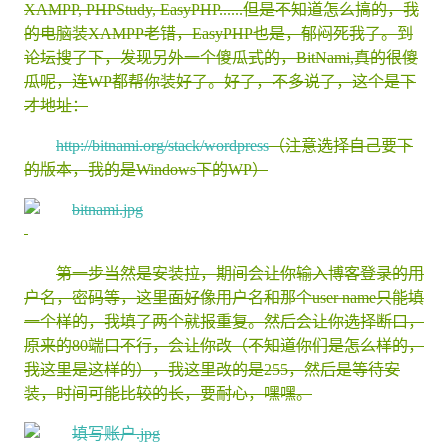
XAMPP, PHPStudy, EasyPHP......但是不知道怎么搞的，我
的电脑装XAMPP老错，EasyPHP也是，郁闷死我了。到
论坛搜了下，发现另外一个傻瓜式的，BitNami,真的很傻
瓜呢，连WP都帮你装好了。好了，不多说了，这个是下
才地址：
http://bitnami.org/stack/wordpress
（注意选择自己要下
的版本，我的是Windows下的WP）
第一步当然是安装拉，期间会让你输入博客登录的用
户名，密码等，这里面好像用户名和那个user name只能填
一个样的，我填了两个就报重复。然后会让你选择断口，
原来的80端口不行，会让你改（不知道你们是怎么样的，
我这里是这样的），我这里改的是255，然后是等待安
装，时间可能比较的长，要耐心，嘿嘿。