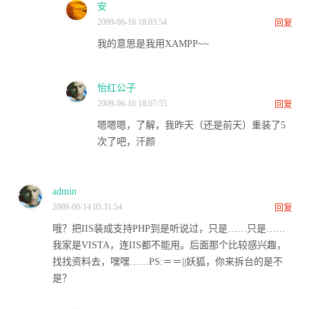
安
2009-06-16 18:03:54
回复
我的意思是我用XAMPP~~
怡红公子
2009-06-16 18:07:55
回复
嗯嗯嗯，了解，我昨天（还是前天）重装了5
次了吧，汗颜
admin
2009-06-14 05:31:54
回复
哦？把IIS装成支持PHP到是听说过，只是……只是……
我家是VISTA，连IIS都不能用。后面那个比较感兴趣，
找找资料去，嘿嘿……PS:＝＝||妖狐，你来拆台的是不
是？