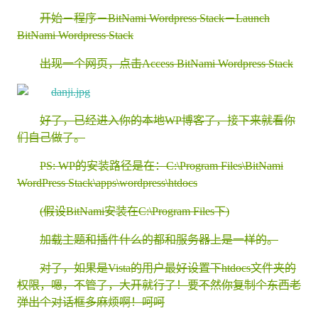
开始－程序－BitNami Wordpress Stack－Launch
BitNami Wordpress Stack
出现一个网页，点击Access BitNami Wordpress Stack
好了，已经进入你的本地WP博客了，接下来就看你
们自己做了。
PS: WP的安装路径是在：C:\Program Files\BitNami
WordPress Stack\apps\wordpress\htdocs
(假设BitNami安装在C:\Program Files下)
加载主题和插件什么的都和服务器上是一样的。
对了，如果是Vista的用户最好设置下htdocs文件夹的
权限，嗯，不管了，大开就行了！要不然你复制个东西老
弹出个对话框多麻烦啊！呵呵