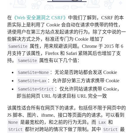
在
《Web 安全漏洞之 CSRF》
中我们了解到，CSRF 的本
质实际上是利用了 Cookie 会自动在请求中携带的特性，
诱使用户在第三方站点发起请求的行为。除了文中说的一
些解决方式之外，标准还专门为 Cookie 增加了
属性，用来规避该问题。Chrome 于 2015 年 6
SameSite
月支持了该属性，Firefox 和 Safari 紧随其后也增加了支
持。
属性有以下几个值：
SameSite
：无论是否跨站都会发送 Cookie
SameSite=None
：允许部分第三方请求携带 Cookie
SameSite=Lax
：仅允许同站请求携带 Cookie，
SameSite=Strict
即当前网页 URL 与请求目标 URL 完全一致
该属性适合所有在网页下的请求，包括但不限于网页中的
JS 脚本、图片、iframe、接口等页面内的请求。可以看到
是最宽松的，和之前的行为无异。而
和
None
Lax
都针对跨站的情况下做了限制。其中
最
Strict
Strict