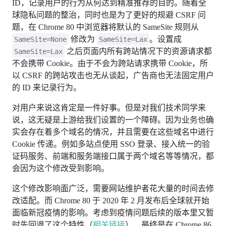
ID，记录用户的行为从何达到精准推荐的目的。随着全
球隐私问题的整治，同时也是为了更好的规避 CSRF 问
题，在 Chrome 80 中浏览器将默认的 SameSite 规则从
修改为
。设置成
SameSite=None
SameSite=Lax
之后页面内所有跨站情况下的资源请求都
SameSite=Lax
不会携带 Cookie。由于不会为跨站请求携带 Cookie，所
以 CSRF 的跨站攻击也无从谈起，广告商也无法固定用户
的 ID 来记录行为。
对用户来说这肯定是一件好事。但是对我们技术同学来
说，这无疑是上游给我们设置的一个障碍。因为业务也确
实会存在着多个域名的情况，并且需要在这些域名中进行
Cookie 传递。例如多站点使用 SSO 登录、接入统一的验
证码服务、前端和服务端接口属于两个域名等等情况，都
会因为这个修改受到影响。
这个修改影响面广泛，需要网站维护者花大量的时间去修
改适配。而 Chrome 80 于 2020 年 2 月发布后全球就开始
面临新冠疫情的影响。考虑到疫情问题后续的版本里又暂
时先回退了这个特性（
相关链接
），最终是在 Chrome 86