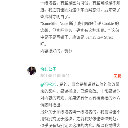
一级域名，有些是因为习惯，有些可能是不知
道。我之前也因为这个东西疑惑过，后来查了
查资料才明白了。
“SameSite=None 断了我们跨站传递 Cookie 的
念想，但实际业务上确实有这种场景。” 这句
中是不是写错了，应该是 SameSite= Strict
吧。
内容挺好的，赞👍
怡红公子
2021-06-12 06:40:55
回复
@石松岩
, 是的，原文是想说默认值的修改带
来的影响，感谢指出，已经修改。非常感谢你
对内容的喜欢，如果还有什么有待商榷的地方
请随时指出~
另外关于顶级域名叫一级域名的，我觉得也不
用特别拘泥于这块，之前我好像也查过规范，
似乎没有特别定义这块的内容。所以我觉得大