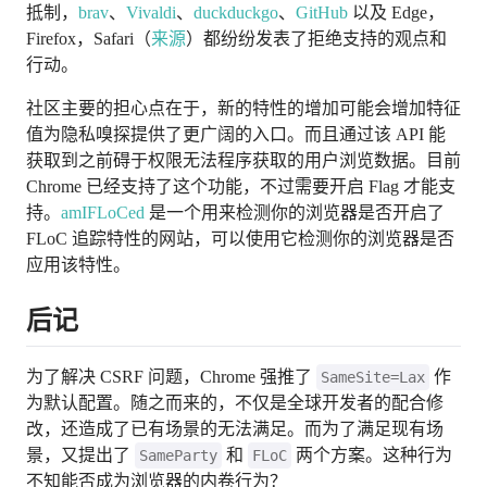
抵制，
brav
、
Vivaldi
、
duckduckgo
、
GitHub
以及 Edge，
Firefox，Safari（
来源
）都纷纷发表了拒绝支持的观点和
行动。
社区主要的担心点在于，新的特性的增加可能会增加特征
值为隐私嗅探提供了更广阔的入口。而且通过该 API 能
获取到之前碍于权限无法程序获取的用户浏览数据。目前
Chrome 已经支持了这个功能，不过需要开启 Flag 才能支
持。
amIFLoCed
是一个用来检测你的浏览器是否开启了
FLoC 追踪特性的网站，可以使用它检测你的浏览器是否
应用该特性。
后记
为了解决 CSRF 问题，Chrome 强推了
作
SameSite=Lax
为默认配置。随之而来的，不仅是全球开发者的配合修
改，还造成了已有场景的无法满足。而为了满足现有场
景，又提出了
和
两个方案。这种行为
SameParty
FLoC
不知能否成为浏览器的内卷行为？