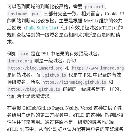
可以看到同域的判断比较严格，需要
,
protocol
,
三部分完全一致。相对而言，Cookie 中
hostname
port
的同站判断就比较宽松，主要是根据 Mozilla 维护的公共
后缀表（
Pulic Suffix List
）使用有效顶级域名(eTLD)+1的
规则查找得到的一级域名是否相同来判断是否是同站请
求。
例如
是在 PSL 中记录的有效顶级域名，
.org
则是一级域名。所以
imnerd.org
和
https://blog.imnerd.org
https://www.imnerd.org
是同站域名。而
也是在 PSL 中记录的有效
.github.io
顶级域名，所以
和
https://lizheming.github.io
得到的一级域名是不一样的，
https://blog.github.io
他们两个是跨域请求。
在类似 GitHub/GitLab Pages, Netlify, Vercel 这种提供子域
名给用户建站的第三方服务中，eTLD 的这种同站判断特
性往往非常有用。通过将原本是一级域的域名添加到
eTLD 列表中，从而让浏览器认为配有用户名的完整域名