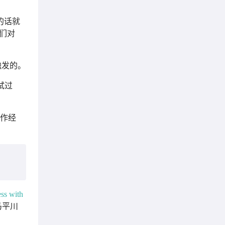
的话就
们对
。
触发的。
试过
操作经
ss with
马平川