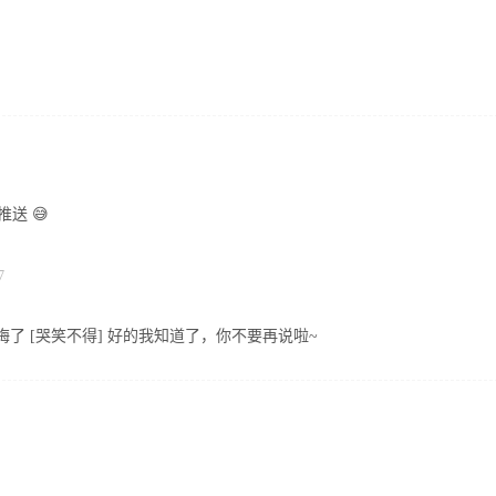
送 😅
7
隐晦了 [哭笑不得] 好的我知道了，你不要再说啦~