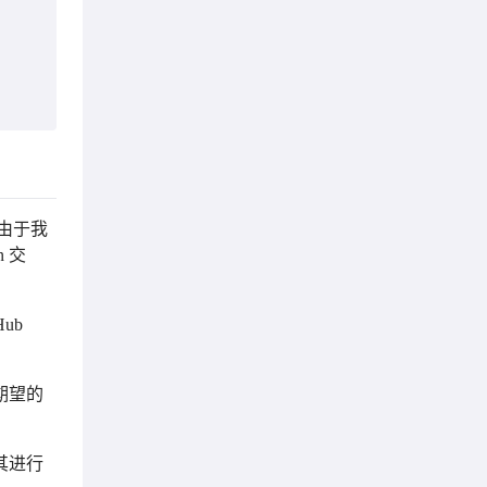
由于我
 交
ub
期望的
其进行