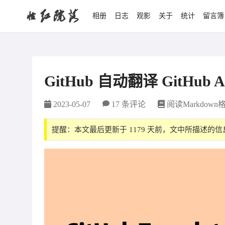
怡红院落
相册
日志
观影
关于
统计
留言簿
GitHub 自动翻译 GitHub Ac
2023-05-07
17 条评论
阅读Markdown
提醒：本文最后更新于 1179 天前，文中所描述的