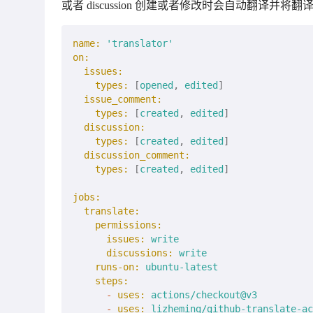
或者 discussion 创建或者修改时会自动翻译并
name:
'translator'
on:
issues:
types:
 [
opened
, 
edited
]

issue_comment:
types:
 [
created
, 
edited
]

discussion:
types:
 [
created
, 
edited
]

discussion_comment:
types:
 [
created
, 
edited
]

jobs:
translate:
permissions:
issues:
write
discussions:
write
runs-on:
ubuntu-latest
steps:
-
uses:
actions/checkout@v3
-
uses:
lizheming/github-translate-ac